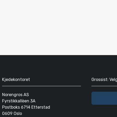
Kjedekontoret
Grossist: Vel
Norengros AS
Fyrstikkallèen 3A
Postboks 6714 Etterstad
0609 Oslo