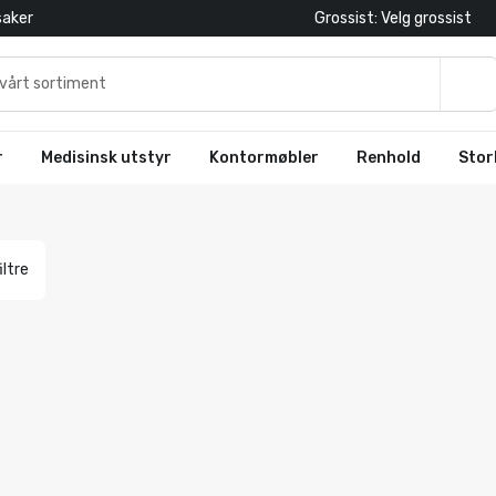
saker
Grossist: Velg grossist
r
Medisinsk utstyr
Kontormøbler
Renhold
Stor
iltre