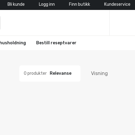
Bli kunde
Logg inn
Finn butikk
Kundeservice
husholdning
Bestill reseptvarer
Visning
0 produkter
Relevanse