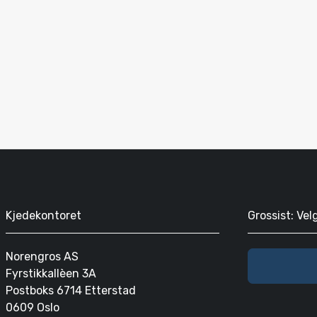
Kjedekontoret
Grossist: Vel
Norengros AS
Fyrstikkallèen 3A
Postboks 6714 Etterstad
0609 Oslo