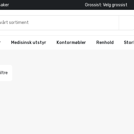
saker
Grossist: Velg grossist
r
Medisinsk utstyr
Kontormøbler
Renhold
Stor
iltre