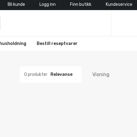
Bli kunde
Logg inn
Finn butikk
Kundeservice
husholdning
Bestill reseptvarer
Visning
0 produkter
Relevanse