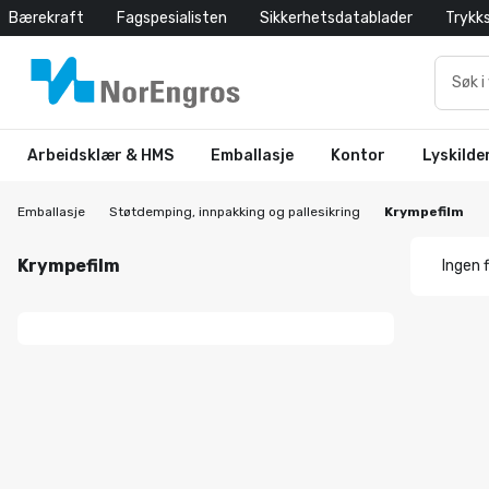
Bærekraft
Fagspesialisten
Sikkerhetsdatablader
Trykk
Arbeidsklær & HMS
Emballasje
Kontor
Lyskilde
Emballasje
Støtdemping, innpakking og pallesikring
Krympefilm
Krympefilm
Ingen f