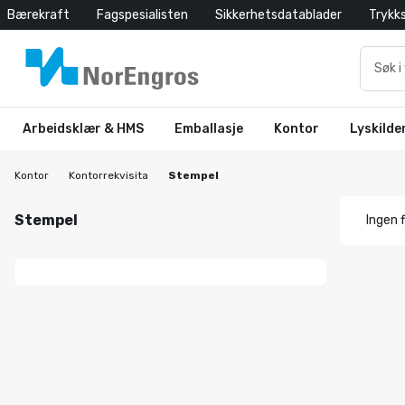
Bærekraft
Fagspesialisten
Sikkerhetsdatablader
Trykk
Arbeidsklær & HMS
Emballasje
Kontor
Lyskilde
Kontor
Kontorrekvisita
Stempel
Stempel
Ingen f