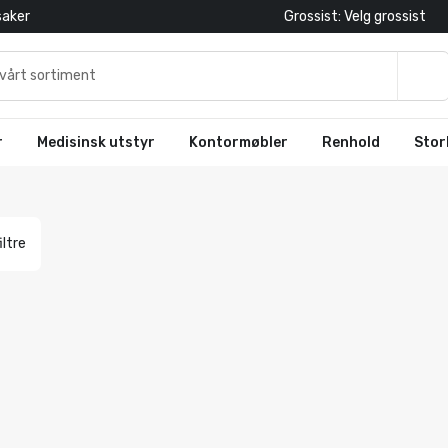
saker
Grossist: Velg grossist
r
Medisinsk utstyr
Kontormøbler
Renhold
Stor
iltre