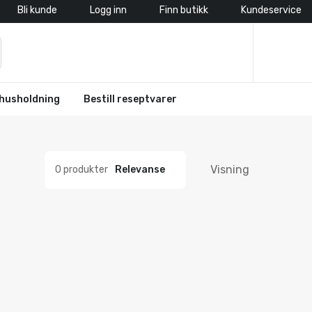
Bli kunde
Logg inn
Finn butikk
Kundeservice
husholdning
Bestill reseptvarer
Visning
0 produkter
Relevanse