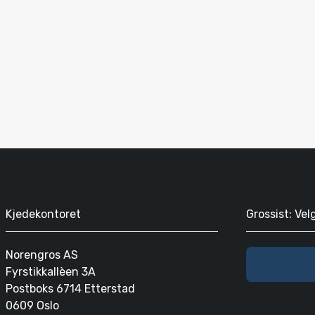
Kjedekontoret
Grossist: Vel
Norengros AS
Fyrstikkallèen 3A
Postboks 6714 Etterstad
0609 Oslo