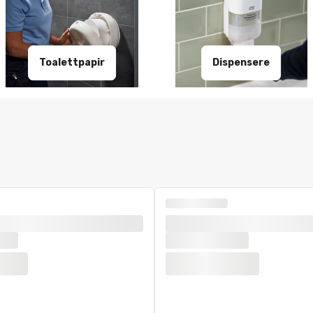
Toalettpapir
Dispensere