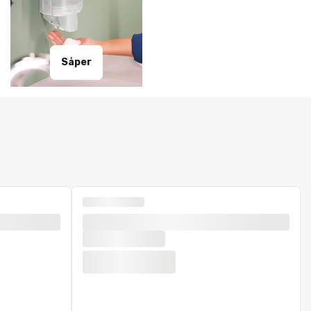
Såper