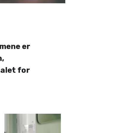
emene er
n,
alet for