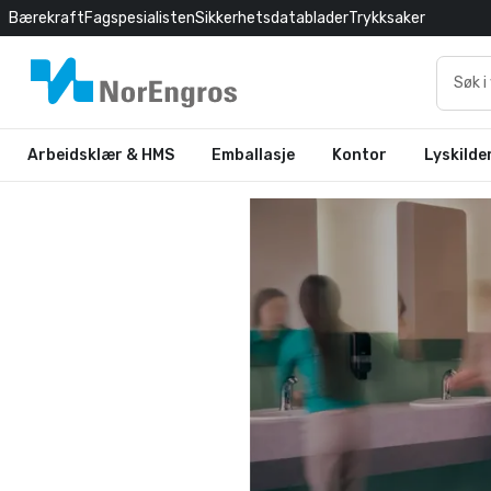
Bærekraft
Fagspesialisten
Sikkerhetsdatablader
Trykksaker
Arbeidsklær & HMS
Emballasje
Kontor
Lyskilde