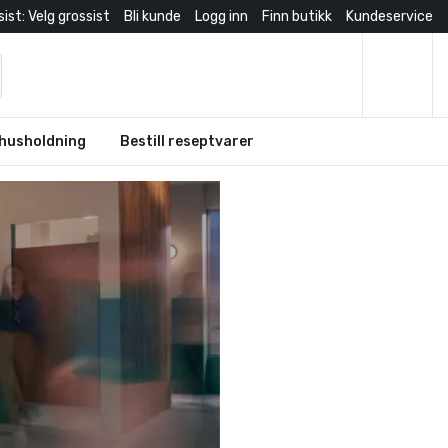
ist: Velg grossist
Bli kunde
Logg inn
Finn butikk
Kundeservice
husholdning
Bestill reseptvarer