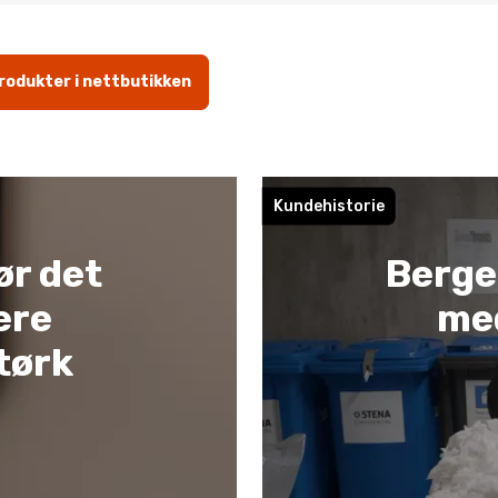
produkter i nettbutikken
Kundehistorie
ør det
Berge
ere
med
tørk