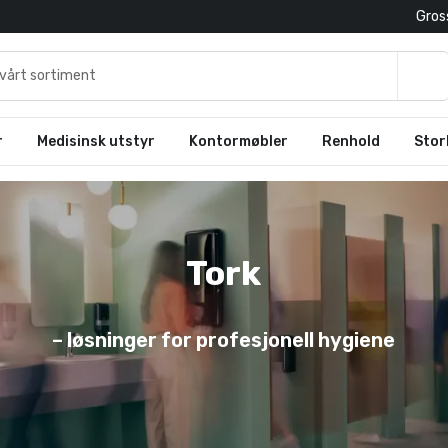
Gross
r
Medisinsk utstyr
Kontormøbler
Renhold
Stor
Tork
– løsninger for profesjonell hygiene