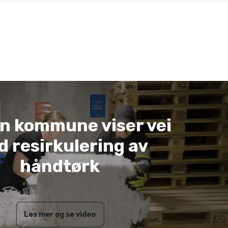
n kommune viser vei
 resirkulering av
håndtørk
Les mer og se video