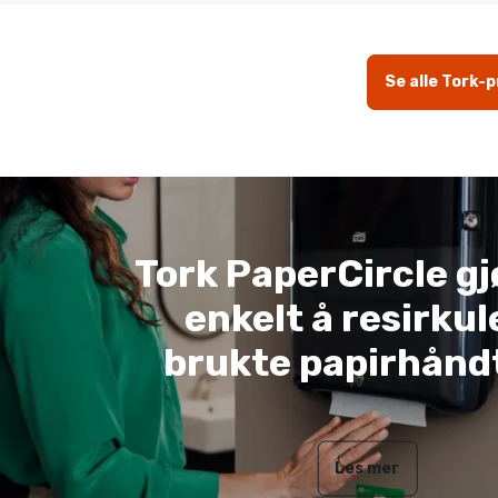
Se alle Tork-
Tork PaperCircle gj
enkelt å resirkul
brukte papirhånd
Les mer