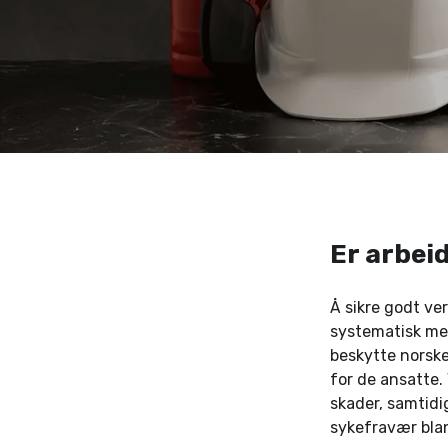
Er arbei
Å sikre godt ver
systematisk med
beskytte norske
for de ansatte. 
skader, samtidi
sykefravær blan