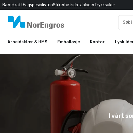
Bærekraft
Fagspesialisten
Sikkerhetsdatablader
Trykksaker
Arbeidsklær & HMS
Emballasje
Kontor
Lyskilde
I vårt s