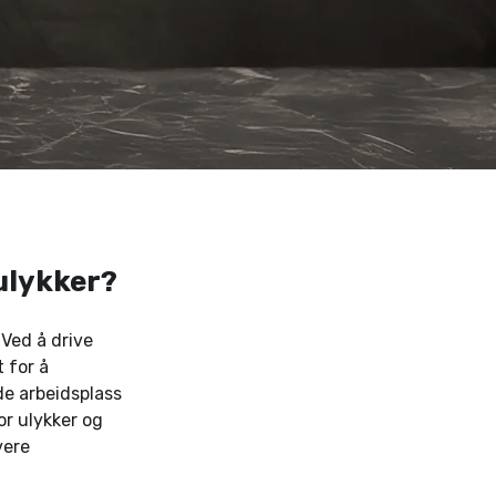
ulykker?
 Ved å drive
 for å
e arbeidsplass
or ulykker og
vere