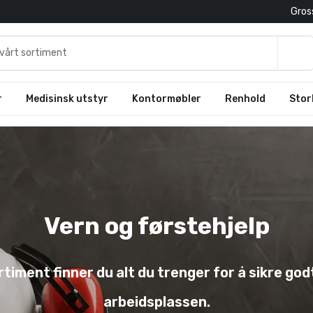
Gross
r
Medisinsk utstyr
Kontormøbler
Renhold
Stor
Vern og førstehjelp
ortiment finner du alt du trenger for å sikre god
arbeidsplassen.