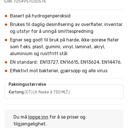
EAN: 7054957030576
Basert på hydrogenperoksid
Brukes til daglig desinfisering av overflater, inventar
og utstyr for å unngå smittespredning
Egner seg godt til bruk på harde, ikke-porøse flater
som f.eks. plast, gummi, vinyl, laminat, akryl,
aluminium og rustfritt stål
EN standard: EN13727, EN16615, EN13624, EN14476.
Effektivt mot bakterier, gjærsopp og alle virus
Pakningsstørrelse
Kartong
(
CT
)
(
6 flaske á 750 MLT
)
Du må
logge inn
for å se priser og
tilgjengelighet.