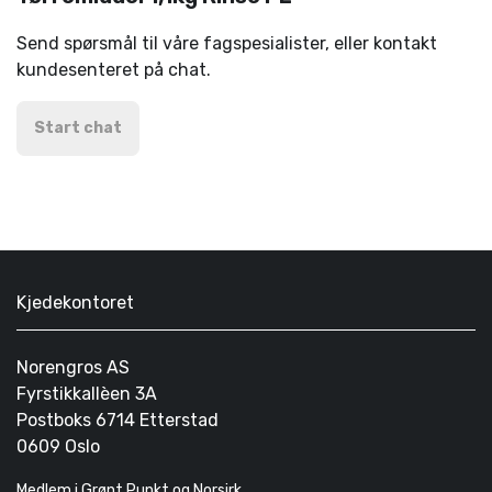
Send spørsmål til våre fagspesialister, eller kontakt
kundesenteret på chat.
Start chat
Kjedekontoret
Norengros AS
Fyrstikkallèen 3A
Postboks 6714 Etterstad
0609 Oslo
Medlem i Grønt Punkt og Norsirk