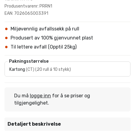
Produsentvarenr: PRRN1
EAN: 7026065003391
Miljøvennlig avfallssekk på rull
Produsert av 100% gjenvunnet plast
Til lettere avfall (Opptil 25kg)
Pakningsstørrelse
Kartong
(
CT
)
(
20 rull á 10 stykk
)
Du må
logge inn
for å se priser og
tilgjengelighet.
Detaljert beskrivelse