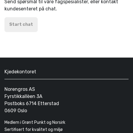
Send spørsmål til våre fagspesialister, eller kontakt
kundesenteret på chat.
Start chat
Kjedekontoret
Norengros AS
Fyrstikkallèen 3A
Postboks 6714 Etterstad
0609 Oslo
Medlem i Grønt Punkt og Norsirk
Sertifisert for kvalitet og miljø