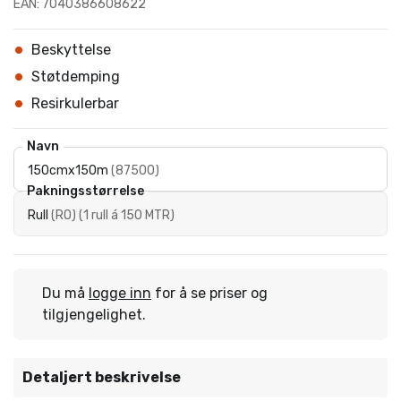
EAN: 7040386608622
Beskyttelse
Støtdemping
Resirkulerbar
Navn
150cmx150m
(
87500
)
Pakningsstørrelse
Rull
(
RO
)
(
1 rull á 150 MTR
)
Du må
logge inn
for å se priser og
tilgjengelighet.
Detaljert beskrivelse