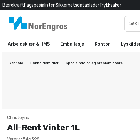
Bærekraft
Fagspesialisten
Sikkerhetsdatablader
Trykksaker
Arbeidsklær & HMS
Emballasje
Kontor
Lyskilde
Renhold
Renholdsmidler
Spesialmidler og problemløsere
Christeyns
All-Rent Vinter 1L
Varenr.: 546398