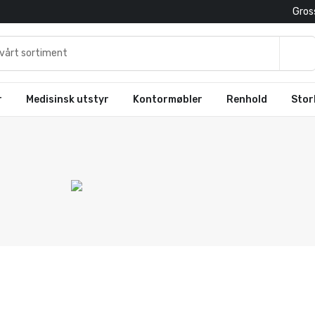
Gross
r
Medisinsk utstyr
Kontormøbler
Renhold
Stor