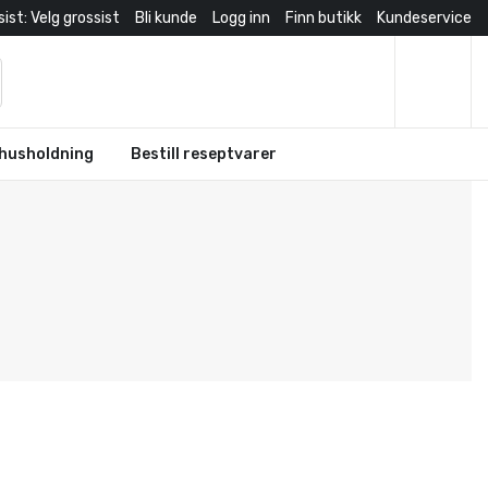
ist: Velg grossist
Bli kunde
Logg inn
Finn butikk
Kundeservice
husholdning
Bestill reseptvarer