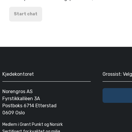
Start chat
Kjedekontoret
Grossist: Vel
Norengros AS
Fyrstikkallèen 3A
Postboks 6714 Etterstad
0609 Oslo
Medlem i Grønt Punkt og Norsirk
Sertifisert for kvalitet og miljø