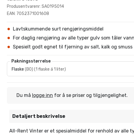
Produsentvarenr: SA0195014
EAN: 7052371001608
Lavtskummende surt rengjøringsmiddel
For daglig rengjøring av alle typer gulv som tåler van
Spesielt godt egnet til fjerning av salt, kalk og smuss
Pakningsstørrelse
Flaske
(
BO
)
(
1 flaske á 1 liter
)
Du må
logge inn
for å se priser og tilgjengelighet.
Detaljert beskrivelse
All-Rent Vinter er et spesialmiddel for renhold av alle 