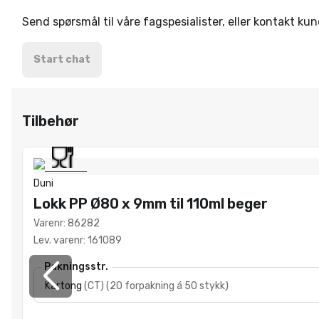
Send spørsmål til våre fagspesialister, eller kontakt ku
Start chat
Tilbehør
Duni
Lokk PP Ø80 x 9mm til 110ml beger
Varenr
:
86282
Lev. varenr
:
161089
Pakningsstr.
Kartong
(
CT
)
(
20 forpakning á 50 stykk
)