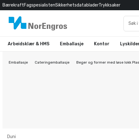
Bærekraft
Fagspesialisten
Sikkerhetsdatablader
Trykksaker
Arbeidsklær & HMS
Emballasje
Kontor
Lyskilde
Emballasje
Cateringemballasje
Beger og former med løse lokk Pla
Duni