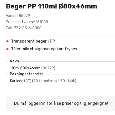
Beger PP 110ml Ø80x46mm
Varenr.: 86279
Produsentvarenr: 161088
EAN: 7321031610888
Transparent beger i PP
Tåler mikrobølgeovn og kan fryses
Navn
110ml Ø80x46mm
(
86279
)
Pakningsstørrelse
Kartong
(
CT
)
(
20 forpakning á 50 stykk
)
Du må
logge inn
for å se priser og tilgjengelighet.