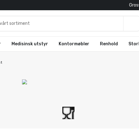
Gross
r
Medisinsk utstyr
Kontormøbler
Renhold
Stor
st