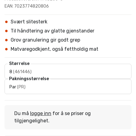
EAN: 7023774820806
Svært slitesterk
Til håndtering av glatte gjenstander
Grov granulering gir godt grep
Matvaregodkjent, også fettholdig mat
Størrelse
8
(
461446
)
Pakningsstørrelse
Par
(
PR
)
Du må
logge inn
for å se priser og
tilgjengelighet.