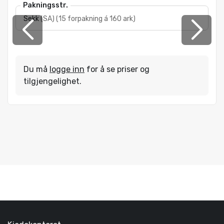
Pakningsstr.
Sekk
(
SA
)
(
15 forpakning á 160 ark
)
Du må
logge inn
for å se priser og
tilgjengelighet.