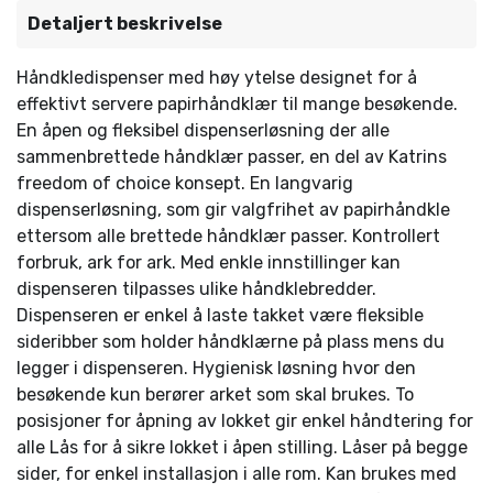
Detaljert beskrivelse
Håndkledispenser med høy ytelse designet for å
effektivt servere papirhåndklær til mange besøkende.
En åpen og fleksibel dispenserløsning der alle
sammenbrettede håndklær passer, en del av Katrins
freedom of choice konsept. En langvarig
dispenserløsning, som gir valgfrihet av papirhåndkle
ettersom alle brettede håndklær passer. Kontrollert
forbruk, ark for ark. Med enkle innstillinger kan
dispenseren tilpasses ulike håndklebredder.
Dispenseren er enkel å laste takket være fleksible
sideribber som holder håndklærne på plass mens du
legger i dispenseren. Hygienisk løsning hvor den
besøkende kun berører arket som skal brukes. To
posisjoner for åpning av lokket gir enkel håndtering for
alle Lås for å sikre lokket i åpen stilling. Låser på begge
sider, for enkel installasjon i alle rom. Kan brukes med