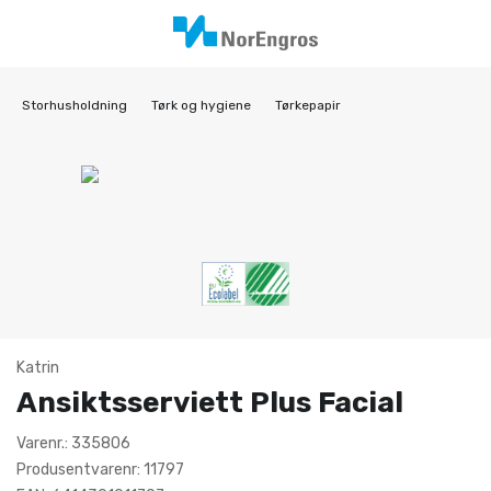
Storhusholdning
Tørk og hygiene
Tørkepapir
Katrin
Ansiktsserviett Plus Facial
Varenr.: 335806
Produsentvarenr: 11797