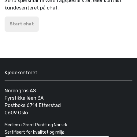
Send spørsmål til våre fagspesialister, eller kontakt
kundesenteret på chat.
Start chat
Kjedekontoret
Norengros AS
Fyrstikkallèen 3A
Postboks 6714 Etterstad
0609 Oslo
Medlem i Grønt Punkt og Norsirk
Sertifisert for kvalitet og miljø