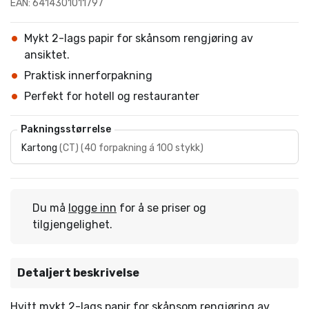
EAN: 6414301011797
Mykt 2-lags papir for skånsom rengjøring av
ansiktet.
Praktisk innerforpakning
Perfekt for hotell og restauranter
Pakningsstørrelse
Kartong
(
CT
)
(
40 forpakning á 100 stykk
)
Du må
logge inn
for å se priser og
tilgjengelighet.
Detaljert beskrivelse
Hvitt mykt 2-lags papir for skånsom rengjøring av