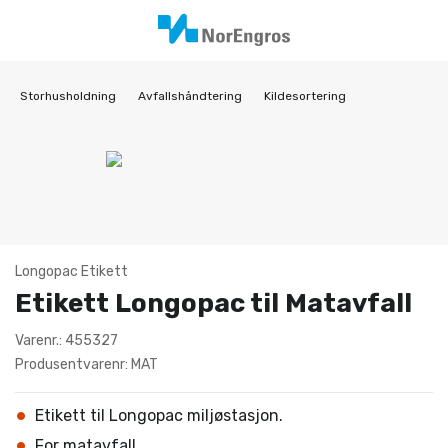
Storhusholdning
Avfallshåndtering
Kildesortering
Longopac Etikett
Etikett Longopac til Matavfall
Varenr.: 455327
Produsentvarenr: MAT
Etikett til Longopac miljøstasjon.
For matavfall.