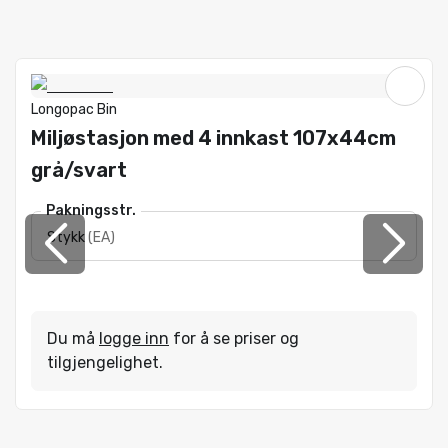
Longopac Bin
Miljøstasjon med 4 innkast 107x44cm
grå/svart
Pakningsstr.
Stykk
(
EA
)
Du må
logge inn
for å se priser og
tilgjengelighet.