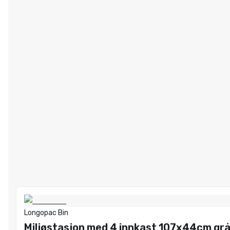
Longopac Bin
Miljøstasjon med 4 innkast 107x44cm gr