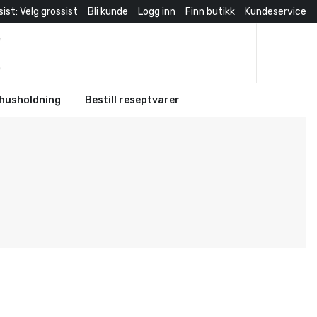
ist: Velg grossist
Bli kunde
Logg inn
Finn butikk
Kundeservice
husholdning
Bestill reseptvarer