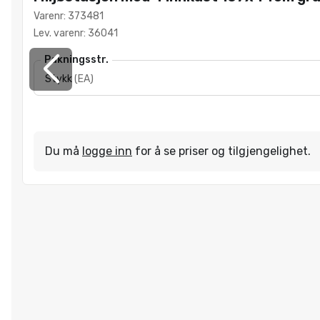
Varenr
:
373481
Lev. varenr
:
36041
Pakningsstr.
Stykk
(
EA
)
Du må
logge inn
for å se priser og tilgjengelighet.