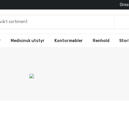
Gross
r
Medisinsk utstyr
Kontormøbler
Renhold
Stor