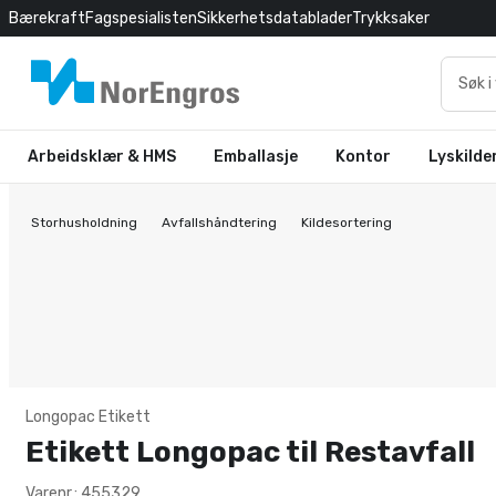
Bærekraft
Fagspesialisten
Sikkerhetsdatablader
Trykksaker
Arbeidsklær & HMS
Emballasje
Kontor
Lyskilde
Storhusholdning
Avfallshåndtering
Kildesortering
Longopac Etikett
Etikett Longopac til Restavfall
Varenr.: 455329