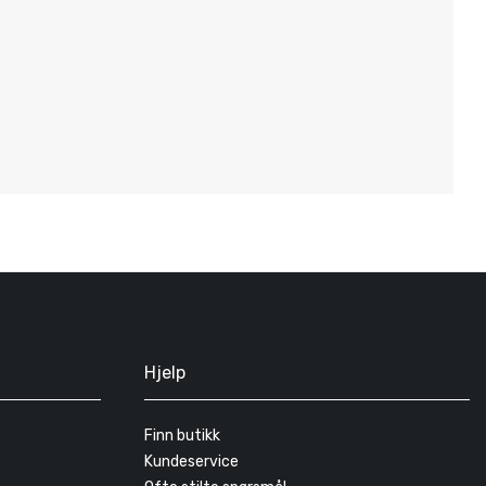
S
D
Hjelp
Finn butikk
Kundeservice