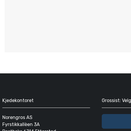
Kjedekontoret
Grossist: Vel
Norengros AS
Fyrstikkallèen 3A