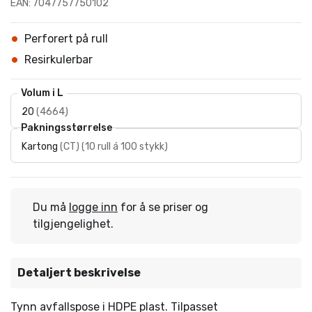
EAN: 7047757750102
Perforert på rull
Resirkulerbar
Volum i L
20
(
4664
)
Pakningsstørrelse
Kartong
(
CT
)
(
10 rull á 100 stykk
)
Du må
logge inn
for å se priser og
tilgjengelighet.
Detaljert beskrivelse
Tynn avfallspose i HDPE plast. Tilpasset