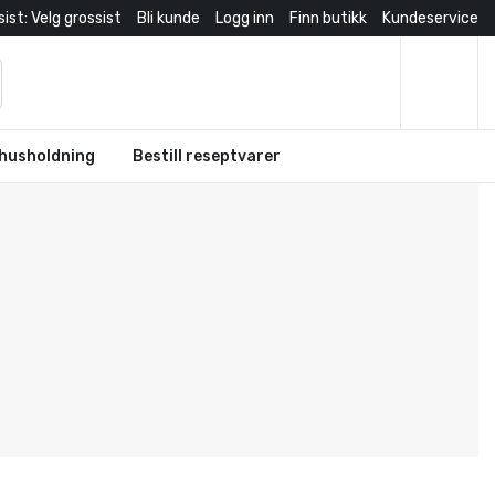
ist: Velg grossist
Bli kunde
Logg inn
Finn butikk
Kundeservice
husholdning
Bestill reseptvarer