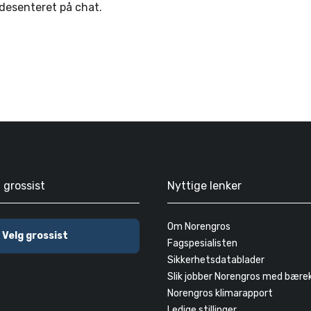
ndesenteret på chat.
g grossist
Nyttige lenker
Om Norengros
Velg grossist
Fagspesialisten
Sikkerhetsdatablader
Slik jobber Norengros med bære
Norengros klimarapport
Ledige stillinger