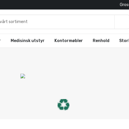
Gross
r
Medisinsk utstyr
Kontormøbler
Renhold
Stor