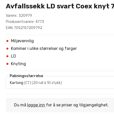
Avfallssekk LD svart Coex knyt
Varenr.: 320979
Produsentvarenr: 4773
EAN: 7052157209792
Miljøvennlig
Kommer i ulike størrelser og farger
LD
Knyting
Pakningsstørrelse
Kartong
(
CT
)
(
20 rull á 10 stykk
)
Du må
logge inn
for å se priser og tilgjengelighet.