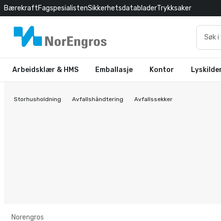
Bærekraft
Fagspesialisten
Sikkerhetsdatablader
Trykksaker
Arbeidsklær & HMS
Emballasje
Kontor
Lyskilde
Storhusholdning
Avfallshåndtering
Avfallssekker
Norengros