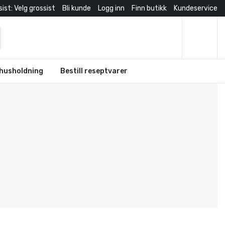
ist: Velg grossist
Bli kunde
Logg inn
Finn butikk
Kundeservice
husholdning
Bestill reseptvarer