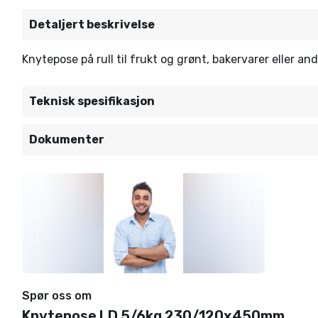
Detaljert beskrivelse
Knytepose på rull til frukt og grønt, bakervarer eller and
Teknisk spesifikasjon
Dokumenter
Spør oss om
Knytepose LD 5/6kg 230/120x450mm