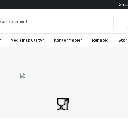
Gross
r
Medisinsk utstyr
Kontormøbler
Renhold
Stor