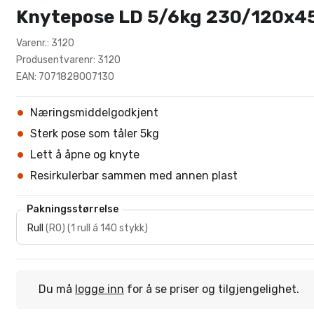
Knytepose LD 5/6kg 230/120x
Varenr.: 3120
Produsentvarenr: 3120
EAN: 7071828007130
Næringsmiddelgodkjent
Sterk pose som tåler 5kg
Lett å åpne og knyte
Resirkulerbar sammen med annen plast
Pakningsstørrelse
Rull
(
RO
)
(
1 rull á 140 stykk
)
Du må
logge inn
for å se priser og tilgjengelighet.