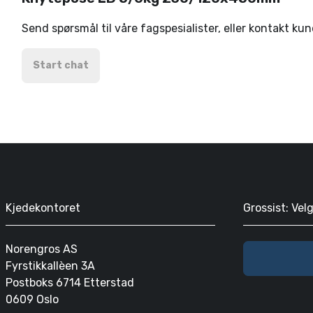
Send spørsmål til våre fagspesialister, eller kontakt ku
Start chat
Kjedekontoret
Grossist: Vel
Norengros AS
Fyrstikkallèen 3A
Postboks 6714 Etterstad
0609 Oslo