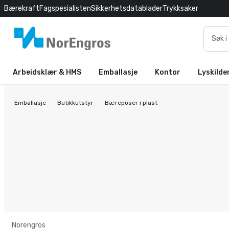
Bærekraft
Fagspesialisten
Sikkerhetsdatablader
Trykksaker
Arbeidsklær & HMS
Emballasje
Kontor
Lyskilde
Emballasje
Butikkutstyr
Bæreposer i plast
Norengros