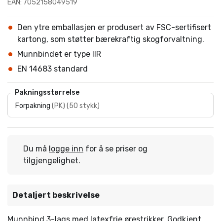
EAN: 7052158049519
Den ytre emballasjen er produsert av FSC-sertifisert
kartong, som støtter bærekraftig skogforvaltning.
Munnbindet er type IIR
EN 14683 standard
Pakningsstørrelse
Forpakning
(
PK
)
(
50 stykk
)
Du må
logge inn
for å se priser og
tilgjengelighet.
Detaljert beskrivelse
Munnbind 3-lags med latexfrie ørestrikker. Godkjent