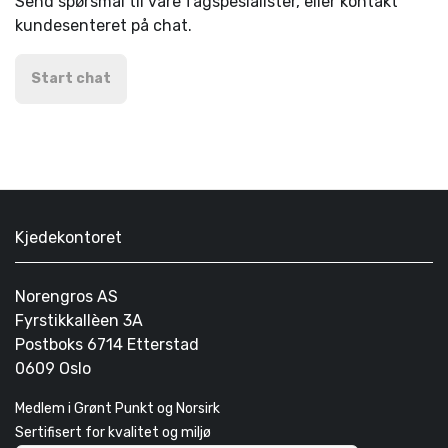
Send spørsmål til våre fagspesialister, eller kontakt
kundesenteret på chat.
Start chat
Kjedekontoret
Norengros AS
Fyrstikkallèen 3A
Postboks 6714 Etterstad
0609 Oslo
Medlem i Grønt Punkt og Norsirk
Sertifisert for kvalitet og miljø