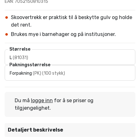
EAN: 7052150810315
Skoovertrekk er praktisk til å beskytte gulv og holde
det rent.
Brukes mye i barnehager og på institusjoner.
Størrelse
L
(
81031
)
Pakningsstørrelse
Forpakning
(
PK
)
(
100 stykk
)
Du må
logge inn
for å se priser og
tilgjengelighet.
Detaljert beskrivelse