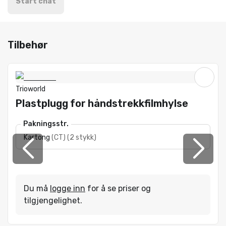
Start chat
Tilbehør
Trioworld
Plastplugg for håndstrekkfilmhylse
Pakningsstr.
Kartong
(
CT
)
(
2 stykk
)
Du må
logge inn
for å se priser og
tilgjengelighet.