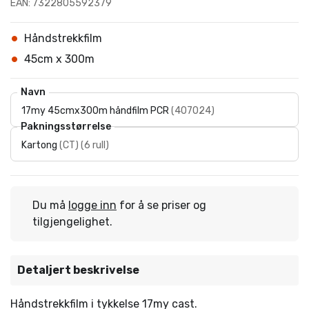
EAN: 7322805592379
Håndstrekkfilm
45cm x 300m
Navn
17my 45cmx300m håndfilm PCR
(
407024
)
Pakningsstørrelse
Kartong
(
CT
)
(
6 rull
)
Du må
logge inn
for å se priser og
tilgjengelighet.
Detaljert beskrivelse
Håndstrekkfilm i tykkelse 17my cast.