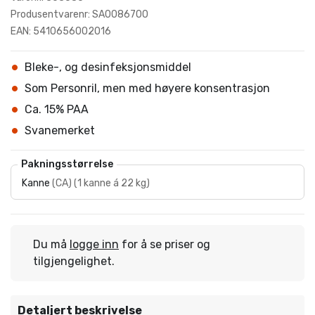
Produsentvarenr: SA0086700
EAN: 5410656002016
Bleke-, og desinfeksjonsmiddel
Som Personril, men med høyere konsentrasjon
Ca. 15% PAA
Svanemerket
Pakningsstørrelse
Kanne
(
CA
)
(
1 kanne á 22 kg
)
Du må
logge inn
for å se priser og
tilgjengelighet.
Detaljert beskrivelse