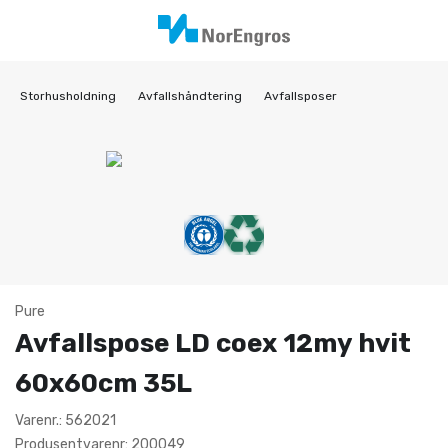
Storhusholdning
Avfallshåndtering
Avfallsposer
Pure
Avfallspose LD coex 12my hvit
60x60cm 35L
Varenr.: 562021
Produsentvarenr: 200049