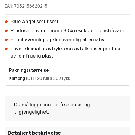
EAN: 7052156620215
Blue Angel sertifisert
Produsert av minimum 80% resirkulert plastråvare
Et miljøvennlig og klimavennlig alternativ
Lavere klimafotavtrykk enn avfallsposer produsert
av jomfruelig plast
Pakningsstørrelse
Kartong
(
CT
)
(
20 rull á 50 stykk
)
Du må
logge inn
for å se priser og
tilgjengelighet.
Detaljert beskrivelse