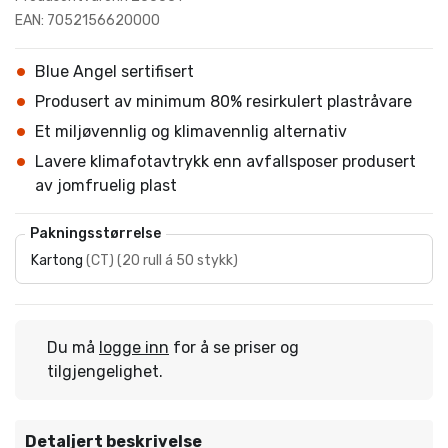
EAN: 7052156620000
Blue Angel sertifisert
Produsert av minimum 80% resirkulert plastråvare
Et miljøvennlig og klimavennlig alternativ
Lavere klimafotavtrykk enn avfallsposer produsert
av jomfruelig plast
Pakningsstørrelse
Kartong
(
CT
)
(
20 rull á 50 stykk
)
Du må
logge inn
for å se priser og
tilgjengelighet.
Detaljert beskrivelse