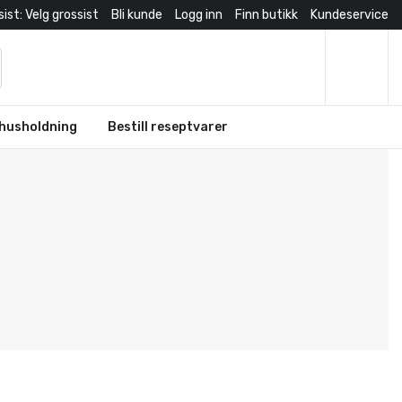
ist: Velg grossist
Bli kunde
Logg inn
Finn butikk
Kundeservice
husholdning
Bestill reseptvarer