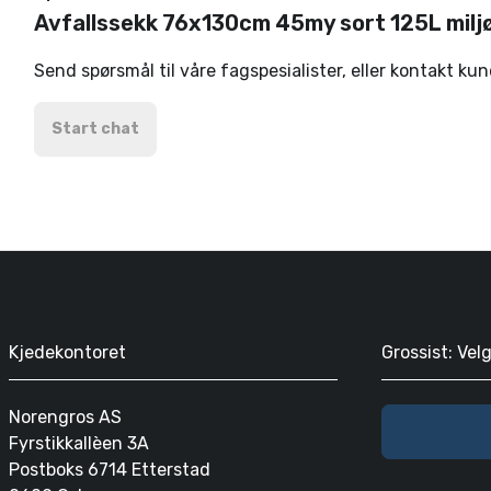
Avfallssekk 76x130cm 45my sort 125L milj
Send spørsmål til våre fagspesialister, eller kontakt ku
Start chat
Kjedekontoret
Grossist: Vel
Norengros AS
Fyrstikkallèen 3A
Postboks 6714 Etterstad