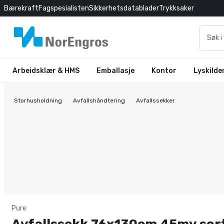
Bærekraft
Fagspesialisten
Sikkerhetsdatablader
Trykksaker
Arbeidsklær & HMS
Emballasje
Kontor
Lyskilde
Storhusholdning
Avfallshåndtering
Avfallssekker
Pure