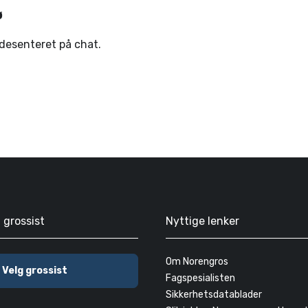
ø
ndesenteret på chat.
g grossist
Nyttige lenker
Om Norengros
Velg grossist
Fagspesialisten
Sikkerhetsdatablader