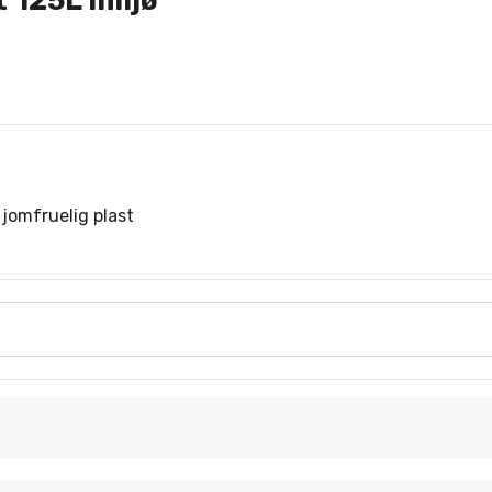
 125L miljø
jomfruelig plast