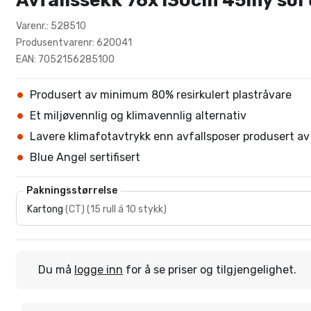
Avfallssekk 76x130cm 45my sort
Varenr.: 528510
Produsentvarenr: 620041
EAN: 7052156285100
Produsert av minimum 80% resirkulert plastråvare
Et miljøvennlig og klimavennlig alternativ
Lavere klimafotavtrykk enn avfallsposer produsert av 
Blue Angel sertifisert
Pakningsstørrelse
Kartong
(
CT
)
(
15 rull á 10 stykk
)
Du må
logge inn
for å se priser og tilgjengelighet.