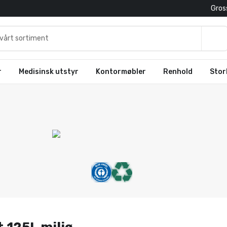
Gross
r
Medisinsk utstyr
Kontormøbler
Renhold
Stor