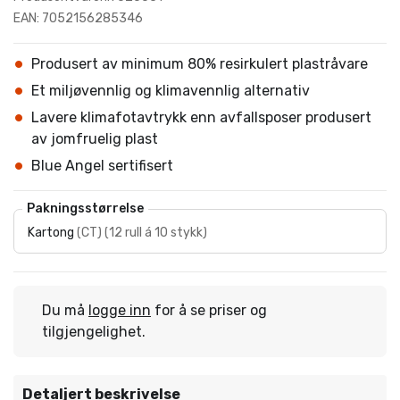
EAN: 7052156285346
Produsert av minimum 80% resirkulert plastråvare
Et miljøvennlig og klimavennlig alternativ
Lavere klimafotavtrykk enn avfallsposer produsert
av jomfruelig plast
Blue Angel sertifisert
Pakningsstørrelse
Kartong
(
CT
)
(
12 rull á 10 stykk
)
Du må
logge inn
for å se priser og
tilgjengelighet.
Detaljert beskrivelse