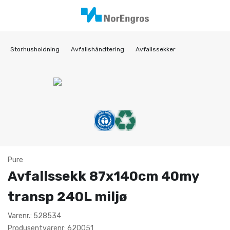
Storhusholdning
Avfallshåndtering
Avfallssekker
Pure
Avfallssekk 87x140cm 40my
transp 240L miljø
Varenr.: 528534
Produsentvarenr: 620051