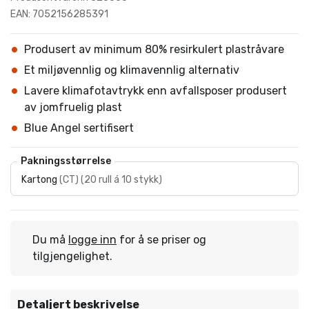
EAN: 7052156285391
Produsert av minimum 80% resirkulert plastråvare
Et miljøvennlig og klimavennlig alternativ
Lavere klimafotavtrykk enn avfallsposer produsert
av jomfruelig plast
Blue Angel sertifisert
Pakningsstørrelse
Kartong
(
CT
)
(
20 rull á 10 stykk
)
Du må
logge inn
for å se priser og
tilgjengelighet.
Detaljert beskrivelse