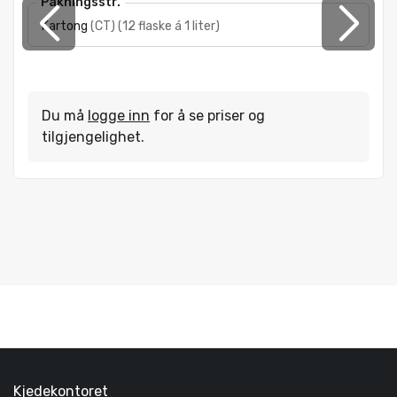
Pakningsstr.
Kartong
(
CT
)
(
12 flaske á 1 liter
)
Du må
logge inn
for å se priser og
tilgjengelighet.
Kjedekontoret