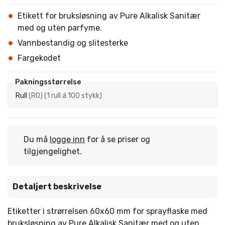
Etikett for bruksløsning av Pure Alkalisk Sanitær
med og uten parfyme.
Vannbestandig og slitesterke
Fargekodet
Pakningsstørrelse
Rull
(
RO
)
(
1 rull á 100 stykk
)
Du må
logge inn
for å se priser og
tilgjengelighet.
Detaljert beskrivelse
Etiketter i strørrelsen 60x60 mm for sprayflaske med
bruksløsning av Pure Alkalisk Sanitær med og uten