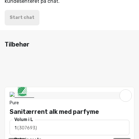
kundesenteret på chat.
Start chat
Tilbehør
Pure
Sanitærrent alk med parfyme
Volum i L
1
(
307693
)