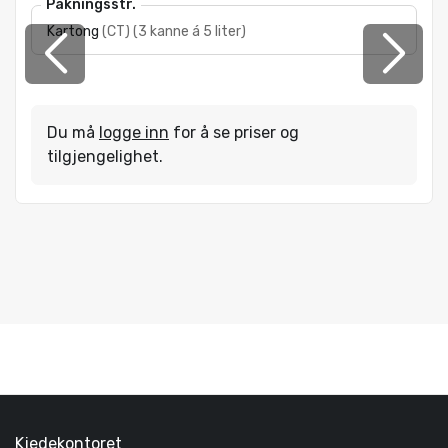
Pakningsstr.
Kartong
(
CT
)
(
3 kanne á 5 liter
)
Du må
logge inn
for å se priser og
tilgjengelighet.
Kjedekontoret