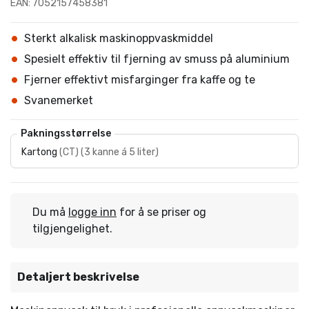
EAN: 7052157458381
Sterkt alkalisk maskinoppvaskmiddel
Spesielt effektiv til fjerning av smuss på aluminium
Fjerner effektivt misfarginger fra kaffe og te
Svanemerket
Pakningsstørrelse
Kartong
(
CT
)
(
3 kanne á 5 liter
)
Du må
logge inn
for å se priser og
tilgjengelighet.
Detaljert beskrivelse