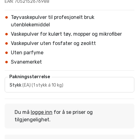
EAN: 7052152676988
Tøyvaskepulver til profesjonelt bruk
utenblekemiddel
Vaskepulver for kulørt tøy, mopper og mikrofiber
Vaskepulver uten fosfater og zeolitt
Uten parfyme
Svanemerket
Pakningsstørrelse
Stykk
(
EA
)
(
1 stykk á 10 kg
)
Du må
logge inn
for å se priser og
tilgjengelighet.