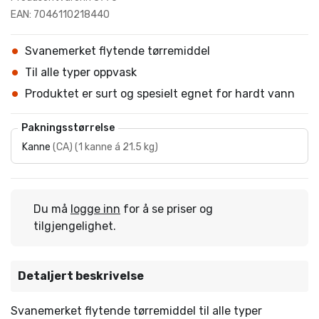
EAN: 7046110218440
Svanemerket flytende tørremiddel
Til alle typer oppvask
Produktet er surt og spesielt egnet for hardt vann
Pakningsstørrelse
Kanne
(
CA
)
(
1 kanne á 21.5 kg
)
Du må
logge inn
for å se priser og
tilgjengelighet.
Detaljert beskrivelse
Svanemerket flytende tørremiddel til alle typer