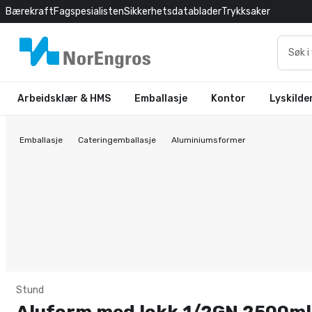
Bærekraft
Fagspesialisten
Sikkerhetsdatablader
Trykksaker
Arbeidsklær & HMS
Emballasje
Kontor
Lyskilde
Emballasje
Cateringemballasje
Aluminiumsformer
Stund