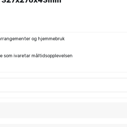
ml 327x270x43mm
y, arrangementer og hjemmebruk
e som ivaretar måltidsopplevelsen