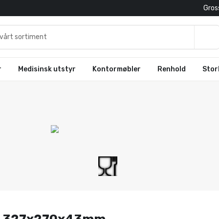
Gross
r
Medisinsk utstyr
Kontormøbler
Renhold
Stor