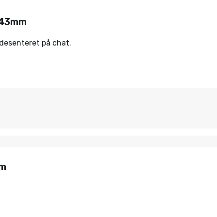
x43mm
ndesenteret på chat.
mm