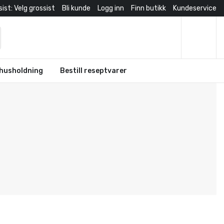
ist: Velg grossist
Bli kunde
Logg inn
Finn butikk
Kundeservice
husholdning
Bestill reseptvarer