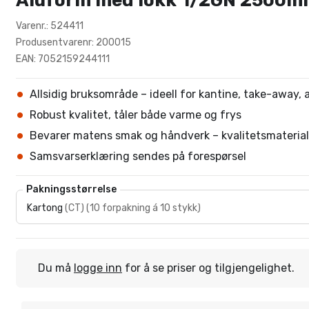
Aluform med lokk 1/2GN 2500
Varenr.: 524411
Produsentvarenr: 200015
EAN: 7052159244111
Allsidig bruksområde – ideell for kantine, take-awa
Robust kvalitet, tåler både varme og frys
Bevarer matens smak og håndverk – kvalitetsmaterial
Samsvarserklæring sendes på forespørsel
Pakningsstørrelse
Kartong
(
CT
)
(
10 forpakning á 10 stykk
)
Du må
logge inn
for å se priser og tilgjengelighet.