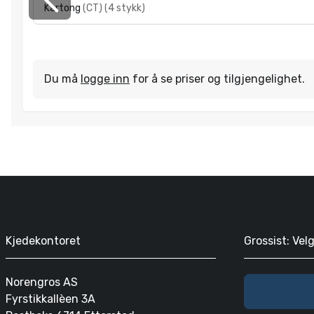
Kartong
(
CT
)
(
4 stykk
)
Du må
logge inn
for å se priser og tilgjengelighet.
Kjedekontoret
Grossist: Vel
Norengros AS
Fyrstikkallèen 3A