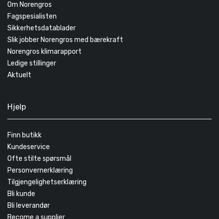
Om Norengros
Fagspesialisten
Sikkerhetsdatablader
Slik jobber Norengros med bærekraft
Norengros klimarapport
Ledige stillinger
Aktuelt
Hjelp
Finn butikk
Kundeservice
Ofte stilte spørsmål
Personvernerklæring
Tilgjengelighetserklæring
Bli kunde
Bli leverandør
Become a supplier