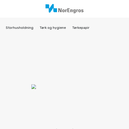
Storhusholdning
Tørk og hygiene
Tørkepapir