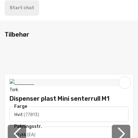
Start chat
Tilbehør
Tork
Dispenser plast Mini senterrull M1
Farge
Hvit
(
77813
)
Pakningsstr.
Stykk
(
EA
)