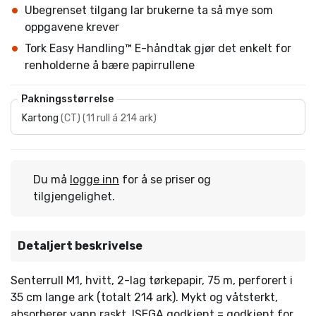
Ubegrenset tilgang lar brukerne ta så mye som
oppgavene krever
Tork Easy Handling™ E-håndtak gjør det enkelt for
renholderne å bære papirrullene
Pakningsstørrelse
Kartong
(
CT
)
(
11 rull á 214 ark
)
Du må
logge inn
for å se priser og
tilgjengelighet.
Detaljert beskrivelse
Senterrull M1, hvitt, 2-lag tørkepapir, 75 m, perforert i
35 cm lange ark (totalt 214 ark). Mykt og våtsterkt,
absorberer vann raskt. ISEGA godkjent = godkjent for