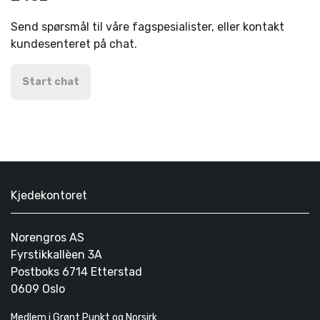
Send spørsmål til våre fagspesialister, eller kontakt
kundesenteret på chat.
Start chat
Kjedekontoret
Norengros AS
Fyrstikkallèen 3A
Postboks 6714 Etterstad
0609 Oslo
Medlem i Grønt Punkt og Norsirk