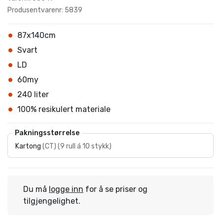
Produsentvarenr: 5839
87x140cm
Svart
LD
60my
240 liter
100% resikulert materiale
Pakningsstørrelse
Kartong
(
CT
)
(
9 rull á 10 stykk
)
Du må
logge inn
for å se priser og
tilgjengelighet.