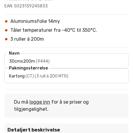
EAN: 5023139245833
Aluminiumsfolie 14my
Tåler temperaturer fra -40°C til 350°C.
3 ruller â 200m
Navn
30cmx200m
(
9444
)
Pakningsstørrelse
Kartong
(
CT
)
(
3 rull á 200 MTR
)
Du må
logge inn
for å se priser og
tilgjengelighet.
Detaljert beskrivelse