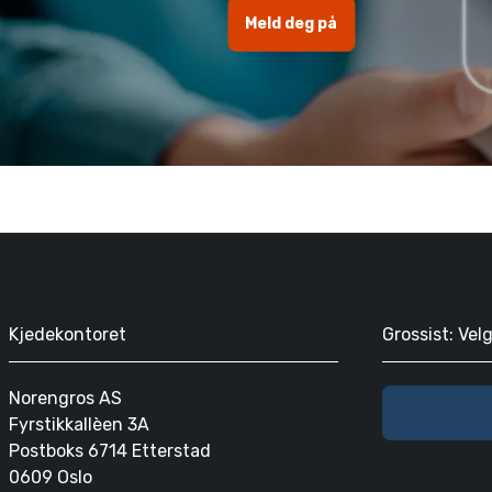
Meld deg på
Kjedekontoret
Grossist: Vel
Norengros AS
Fyrstikkallèen 3A
Postboks 6714 Etterstad
0609 Oslo