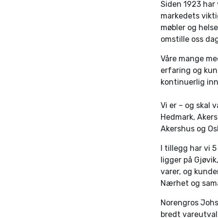
Siden 1923 har v
markedets vikti
møbler og helse
omstille oss d
Våre mange meda
erfaring og kun
kontinuerlig in
Vi er – og skal
Hedmark, Akershu
Akershus og Osl
I tillegg har v
ligger på Gjøvi
varer, og kunde
Nærhet og sama
Norengros Johs. 
bredt vareutval