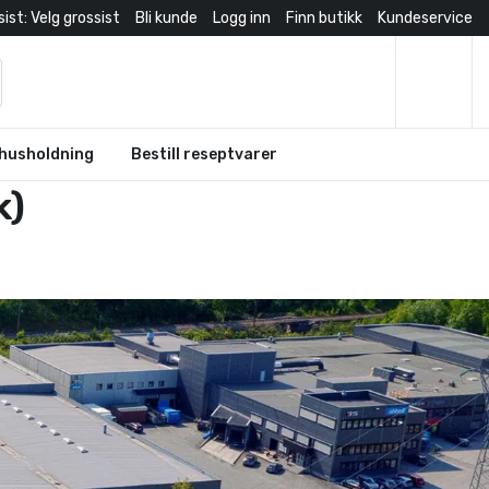
ist: Velg grossist
Bli kunde
Logg inn
Finn butikk
Kundeservice
husholdning
Bestill reseptvarer
k)