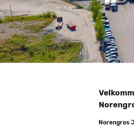
Velkommen
Norengro
Norengros Jo