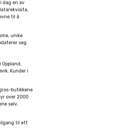
 i dag en av
atarekvisita,
vne til å
sme, unike
pdaterer seg
i Oppland,
øvik. Kunder i
ngros-butikkene
byr over 2000
ne selv.
lgang til ett