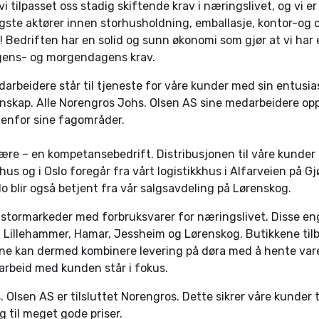
i tilpasset oss stadig skiftende krav i næringslivet, og vi er
gste aktører innen storhusholdning, emballasje, kontor-og d
! Bedriften har en solid og sunn økonomi som gjør at vi har e
agens- og morgendagens krav.
rbeidere står til tjeneste for våre kunder med sin entusia
nskap. Alle Norengros Johs. Olsen AS sine medarbeidere op
nenfor sine fagområder.
 være – en kompetansebedrift. Distribusjonen til våre kunder 
s og i Oslo foregår fra vårt logistikkhus i Alfarveien på Gj
o blir også betjent fra vår salgsavdeling på Lørenskog.
i 5 stormarkeder med forbruksvarer for næringslivet. Disse e
k, Lillehammer, Hamar, Jessheim og Lørenskog. Butikkene til
ne kan dermed kombinere levering på døra med å hente vare
rbeid med kunden står i fokus.
Olsen AS er tilsluttet Norengros. Dette sikrer våre kunder ti
g til meget gode priser.