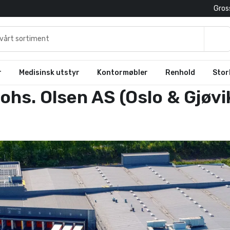
Gross
r
Medisinsk utstyr
Kontormøbler
Renhold
Stor
ohs. Olsen AS (Oslo & Gjøvi