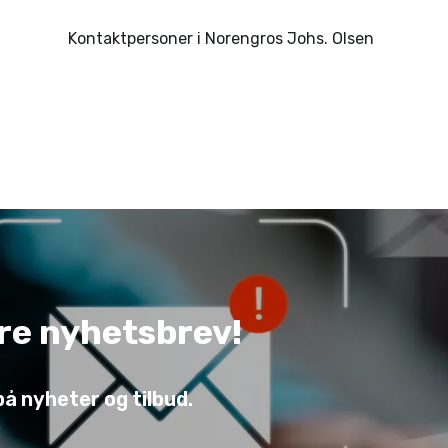
Kontaktpersoner i Norengros Johs. Olsen
re nyhetsbrev!
på nyheter og tilbud.