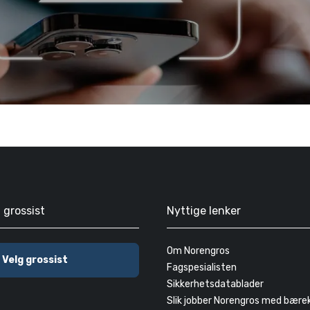
g grossist
Nyttige lenker
Om Norengros
Velg grossist
Fagspesialisten
Sikkerhetsdatablader
Slik jobber Norengros med bære