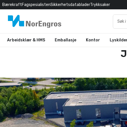
Bærekraft
Fagspesialisten
Sikkerhetsdatablader
Trykksaker
Arbeidsklær & HMS
Emballasje
Kontor
Lyskilde
J