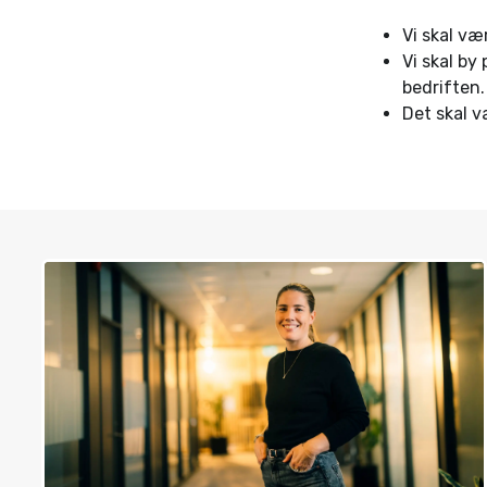
Vi skal væ
Vi skal by
bedriften.
Det skal v