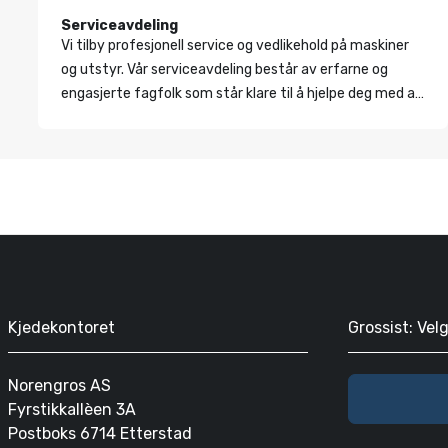
Serviceavdeling
Vi tilby profesjonell service og vedlikehold på maskiner
og utstyr. Vår serviceavdeling består av erfarne og
engasjerte fagfolk som står klare til å hjelpe deg med alt
fra forebyggende vedlikehold til akutt feilsøking.
Kjedekontoret
Grossist: Vel
Norengros AS
Fyrstikkallèen 3A
Postboks 6714 Etterstad