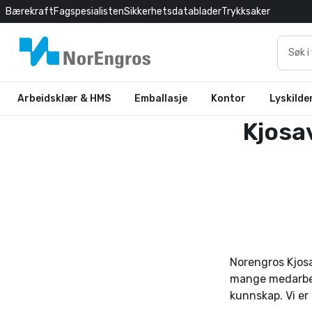
Bærekraft
Fagspesialisten
Sikkerhetsdatablader
Trykksaker
Arbeidsklær & HMS
Emballasje
Kontor
Lyskilde
Kjosa
Norengros Kjosa
mange medarbeid
kunnskap. Vi er