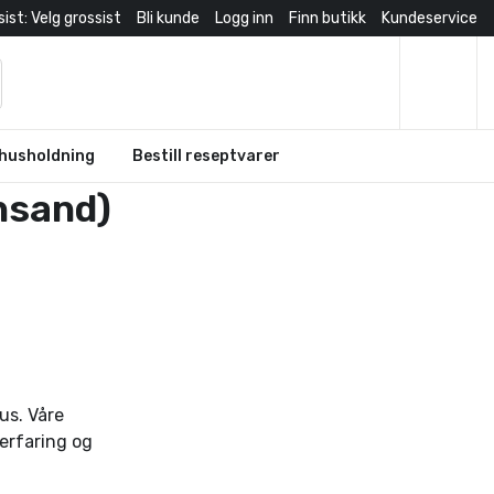
ist: Velg grossist
Bli kunde
Logg inn
Finn butikk
Kundeservice
husholdning
Bestill reseptvarer
nsand)
us. Våre
erfaring og