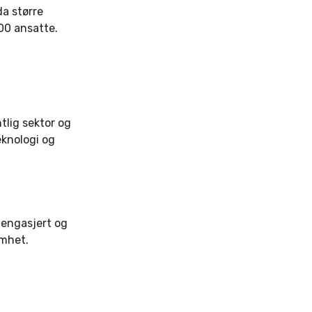
a større
300 ansatte.
ntlig sektor og
eknologi og
 engasjert og
omhet.