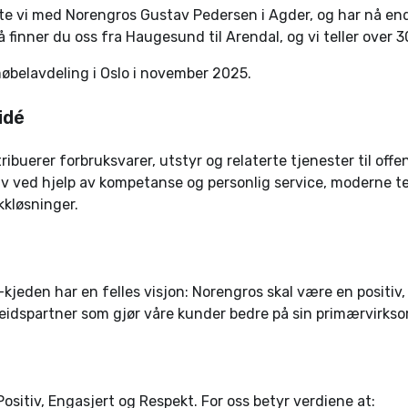
te vi med Norengros Gustav Pedersen i Agder, og har nå end
 finner du oss fra Haugesund til Arendal, og vi teller over 
øbelavdeling i Oslo i november 2025.
idé
tribuerer forbruksvarer, utstyr og relaterte tjenester til offe
iv ved hjelp av kompetanse og personlig service, moderne t
kkløsninger.
kjeden har en felles visjon: Norengros skal være en positiv,
eidspartner som gjør våre kunder bedre på sin primærvirks
Positiv, Engasjert og Respekt. For oss betyr verdiene at: