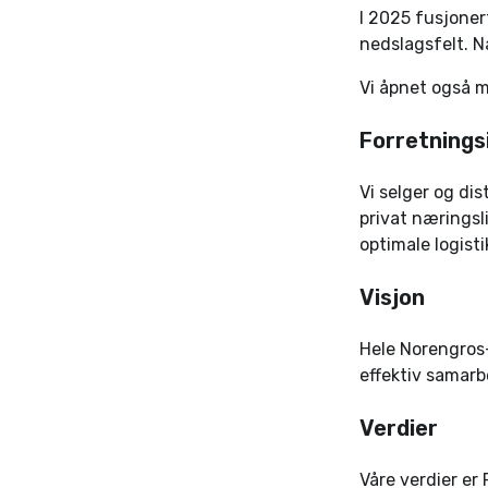
I 2025 fusjoner
nedslagsfelt. Nå
Vi åpnet også m
Forretnings
Vi selger og dis
privat næringsl
optimale logisti
Visjon
Hele Norengros-
effektiv samarb
Verdier
Våre verdier er 