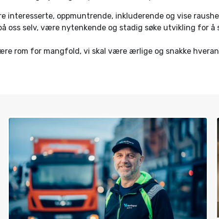
re interesserte, oppmuntrende, inkluderende og vise raushe
 på oss selv, være nytenkende og stadig søke utvikling for å 
ære rom for mangfold, vi skal være ærlige og snakke hveran