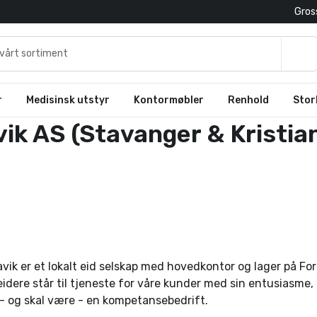
Gross
r
Medisinsk utstyr
Kontormøbler
Renhold
Stor
vik AS (Stavanger & Kristia
vik er et lokalt eid selskap med hovedkontor og lager på For
ere står til tjeneste for våre kunder med sin entusiasme, 
 - og skal være - en kompetansebedrift.