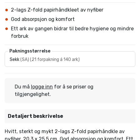
2-lags Z-fold papirhåndkleet av nyfiber
God absorpsjon og komfort
Ett ark av gangen bidrar til bedre hygiene og mindre
forbruk
Pakningsstørrelse
Sekk
(
SA
)
(
21 forpakning á 140 ark
)
Du må
logge inn
for å se priser og
tilgjengelighet.
Detaljert beskrivelse
Hvitt, sterkt og mykt 2-lags Z-fold papirhåndkle av
nyfiber, 20,3 x 25,5 cm. God absorpsjon og komfort. Ett