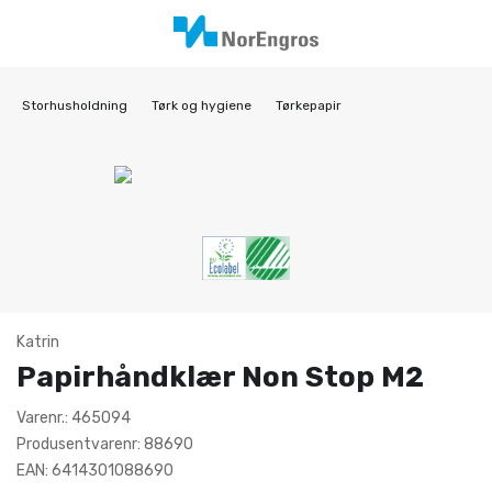
Storhusholdning
Tørk og hygiene
Tørkepapir
Katrin
Papirhåndklær Non Stop M2
Varenr.: 465094
Produsentvarenr: 88690
EAN: 6414301088690