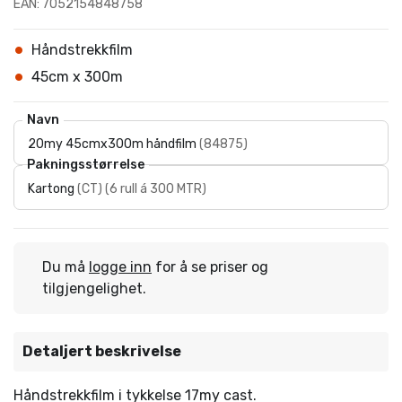
EAN: 7052154848758
Håndstrekkfilm
45cm x 300m
Navn
20my 45cmx300m håndfilm
(
84875
)
Pakningsstørrelse
Kartong
(
CT
)
(
6 rull á 300 MTR
)
Du må
logge inn
for å se priser og
tilgjengelighet.
Detaljert beskrivelse
Håndstrekkfilm i tykkelse 17my cast.