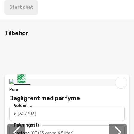
Start chat
Tilbehør
Pure
Dagligrent med parfyme
Volum i L
5
(
307703
)
Pakningsstr.
Kartong
(
CT
)
(
3 kanne á 5 liter
)