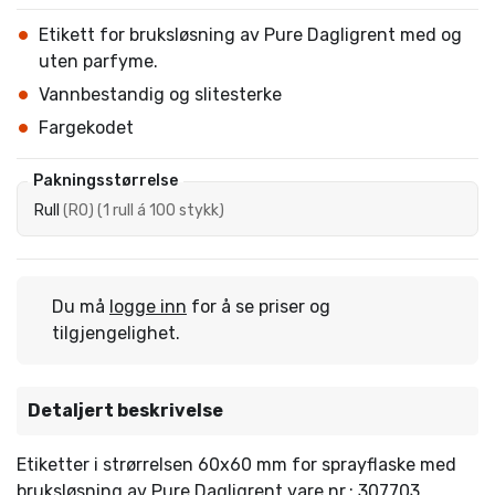
Etikett for bruksløsning av Pure Dagligrent med og
uten parfyme.
Vannbestandig og slitesterke
Fargekodet
Pakningsstørrelse
Rull
(
RO
)
(
1 rull á 100 stykk
)
Du må
logge inn
for å se priser og
tilgjengelighet.
Detaljert beskrivelse
Etiketter i strørrelsen 60x60 mm for sprayflaske med
bruksløsning av Pure Dagligrent vare nr.: 307703,