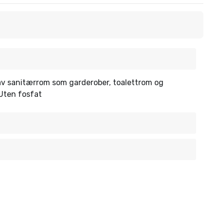
g av sanitærrom som garderober, toalettrom og
 Uten fosfat