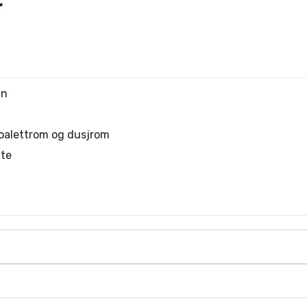
L
nn
toalettrom og dusjrom
ate