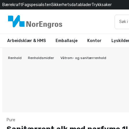
Bærekraft
Fagspesialisten
Sikkerhetsdatablader
Trykksaker
Arbeidsklær & HMS
Emballasje
Kontor
Lyskilde
Renhold
Renholdsmidler
Våtrom- og sanitærrenhold
Pure