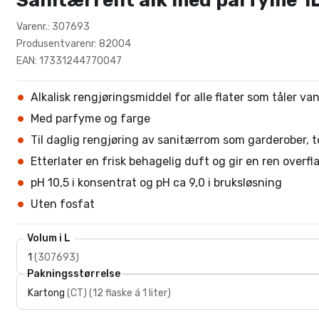
Sanitærrent alk med parfyme 1
Varenr.: 307693
Produsentvarenr: 82004
EAN: 17331244770047
Alkalisk rengjøringsmiddel for alle flater som tåler va
Med parfyme og farge
Til daglig rengjøring av sanitærrom som garderober, 
Etterlater en frisk behagelig duft og gir en ren overfl
pH 10,5 i konsentrat og pH ca 9,0 i bruksløsning
Uten fosfat
Volum i L
1
(
307693
)
Pakningsstørrelse
Kartong
(
CT
)
(
12 flaske á 1 liter
)