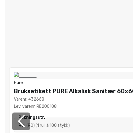
Pure
Bruksetikett PURE Alkalisk Sanitær 60
Varenr
:
432668
Lev. varenr
:
RE200108
Pakningsstr.
Rull
(
RO
)
(
1 rull á 100 stykk
)