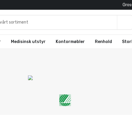
Gross
r
Medisinsk utstyr
Kontormøbler
Renhold
Stor