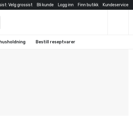
ist: Velg grossist
Bli kunde
Logg inn
Finn butikk
Kundeservice
husholdning
Bestill reseptvarer