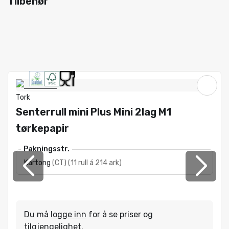
Tilbehør
Tork
Senterrull mini Plus Mini 2lag M1
tørkepapir
Pakningsstr.
Kartong
(
CT
)
(
11 rull á 214 ark
)
Du må
logge inn
for å se priser og
tilgjengelighet.