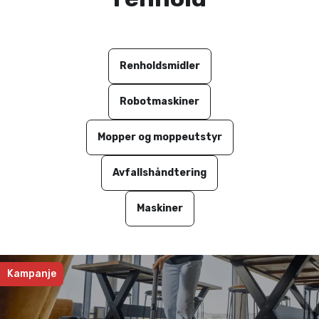
Renholdsmidler
Robotmaskiner
Mopper og moppeutstyr
Avfallshåndtering
Maskiner
Kampanje