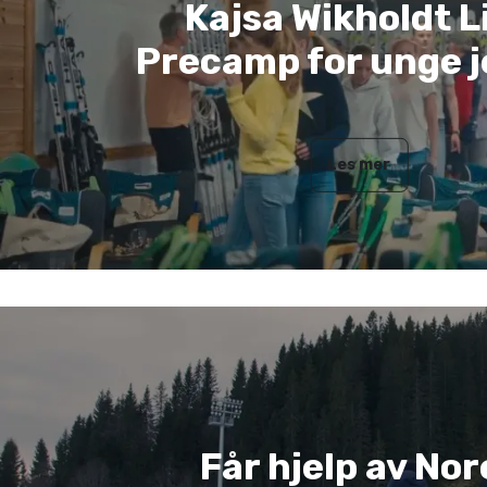
Kajsa Wikholdt L
Precamp for unge j
Les mer
Får hjelp av Nor