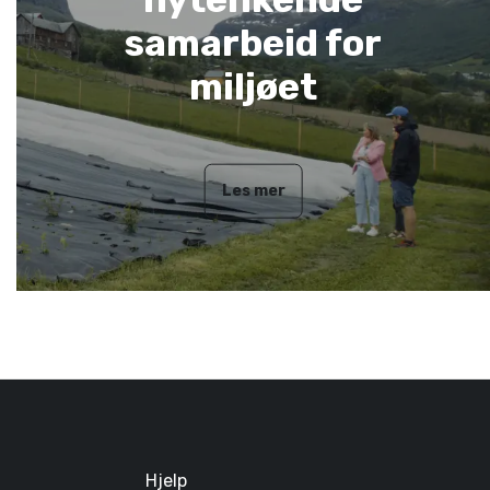
samarbeid for
miljøet
Les mer
Hjelp