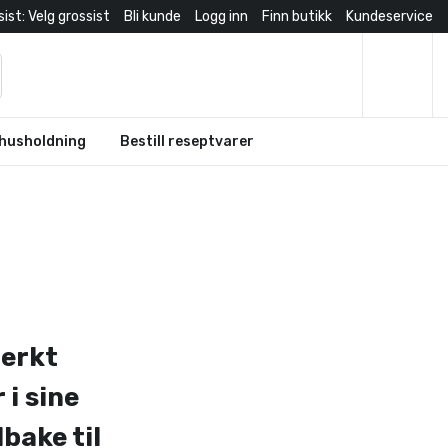
ist: Velg grossist
Bli kunde
Logg inn
Finn butikk
Kundeservice
husholdning
Bestill reseptvarer
terkt
 i sine
lbake til