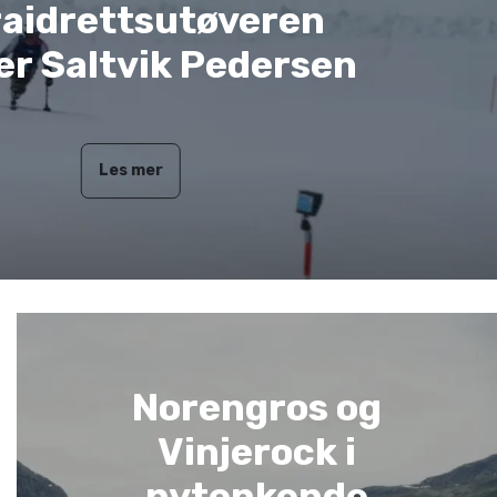
aidrettsutøveren
er Saltvik Pedersen
Les mer
Norengros og
Vinjerock i
nytenkende