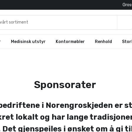
Gross
r
Medisinsk utstyr
Kontormøbler
Renhold
Stor
Sponsorater
 bedriftene i Norengroskjeden er s
ret lokalt og har lange tradisjoner
. Det gjenspeiles i ønsket om å gi ti