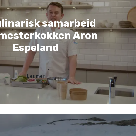
ulinarisk samarbeid
mesterkokken Aron
Espeland
Les mer