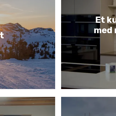
Et k
med 
t