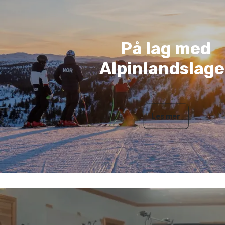
På lag med
Alpinlandslage
Les mer