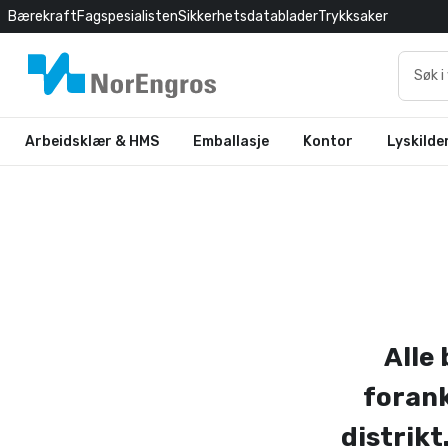
Bærekraft
Fagspesialisten
Sikkerhetsdatablader
Trykksaker
Arbeidsklær & HMS
Emballasje
Kontor
Lyskilde
Alle
forank
distrikt