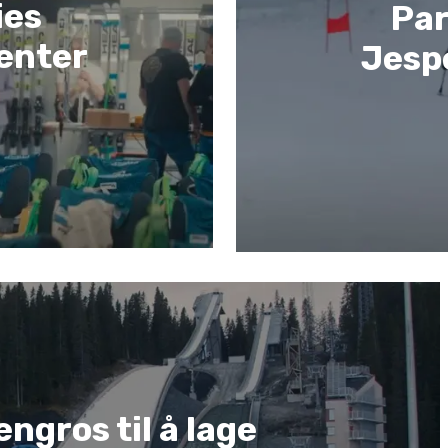
ies
Par
enter
Jesp
engros til å lage